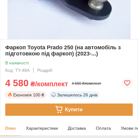
Фаркоп Toyota Prado 250 (на автомобіль з
підготовкою під фаркоп) (2023-...)
В наявності
Код: TY-48A
Роздріб
4 580
₴/комплект
4 680 ₴/комплект
Економія
100 ₴
Залишилось
26 днів
Купити
Опис
Характеристики
Доставка
Оплата
Умови п