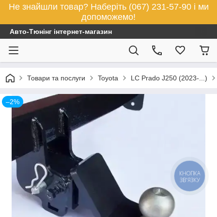
Не знайшли товар? Наберіть (067) 231-57-90 і ми
допоможемо!
Авто-Тюнінг інтернет-магазин
Товари та послуги
Toyota
LC Prado J250 (2023-...)
–2%
КНОПКА
ЗВ'ЯЗКУ