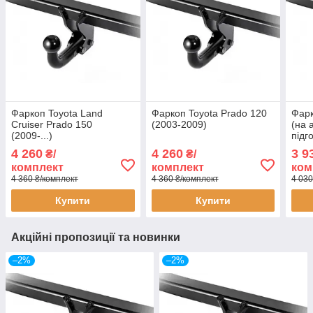
Фаркоп Toyota Land
Фаркоп Toyota Prado 120
Фарк
Cruiser Prado 150
(2003-2009)
(на 
(2009-...)
підг
(202
4 260
4 260
3 9
₴/
₴/
комплект
комплект
ком
4 360 ₴/комплект
4 360 ₴/комплект
4 030
Купити
Купити
Акційні пропозиції та новинки
–2%
–2%