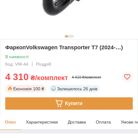
ФаркопVolkswagen Transporter T7 (2024-…)
В наявності
Код: VW-44
Роздріб
4 310
₴/комплект
4 410 ₴/комплект
Економія
100 ₴
Залишилось
26 днів
Купити
Опис
Характеристики
Доставка
Оплата
Умови п