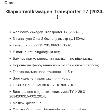
Опис
ФаркопVolk
swag
en Transporter T7 (2024-
…)
ФаркопVolkswagen Transporter T7 (2024-…);
Знімна куля С на 2 болта, діаметр кулі 50мм;
Телефон: 0672315790, 0663443502;
Е-mail: autotuning08@ukr.net;
Бампер при установці знім
ається
і не підрізається;
Порошкове фарбування чорною глянсовою фарбою;
Горизонтальне навантаження – 1,5 т;
Вертикальне навантаження – 75 кг;
+ ЕЛЕКТРО-КОМПЛЕКТ У ПОДАРУНОК!
Виготовлено згідно технічних умов ТУ У 29.3-
2614208315-002:2014;
Метизи кріплення;
Технічний паспорт, інструкція по установці на