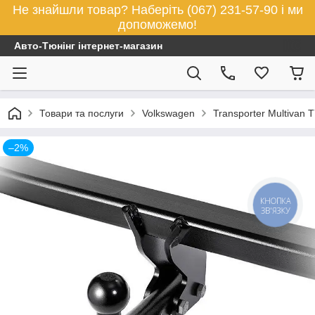
Не знайшли товар? Наберіть (067) 231-57-90 і ми
допоможемо!
Авто-Тюнінг інтернет-магазин
Товари та послуги
Volkswagen
Transporter Multivan 
–2%
КНОПКА
ЗВ'ЯЗКУ