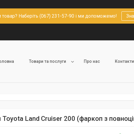
 товар? Наберіть (067) 231-57-90 і ми допоможемо!
Зна
оловна
Товари та послуги
Про нас
Контакти
 Toyota Land Cruiser 200 (фаркоп з повно