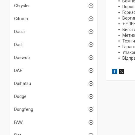
Бампер
Chrysler
Порош
Гориз
Верти
Citroen
+ ЕЛЕ
Вигото
Dacia
Метиз
Техніч
Dadi
Гарант
Упаков
Daewoo
Відпр
DAF
Daihatsu
Dodge
Dongfeng
FAW