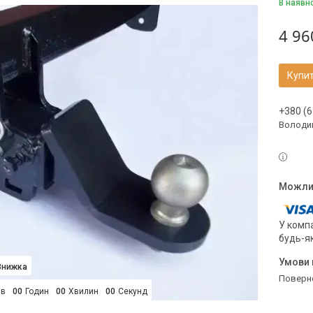
В наявн
4 96
Купи
+380 (6
Володи
У компа
будь-я
поверн
ів
0
0
Годин
0
0
Хвилин
0
0
Секунд