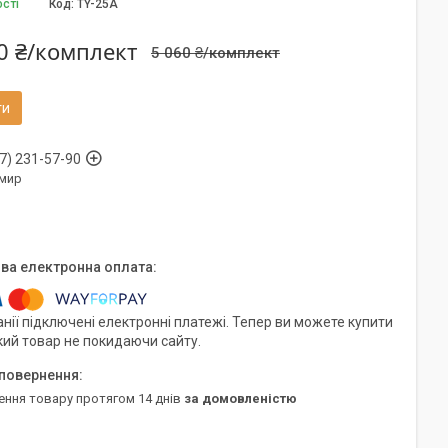
ості
Код:
TY-25A
0 ₴/комплект
5 060 ₴/комплект
ти
7) 231-57-90
мир
нії підключені електронні платежі. Тепер ви можете купити
кий товар не покидаючи сайту.
ення товару протягом 14 днів
за домовленістю