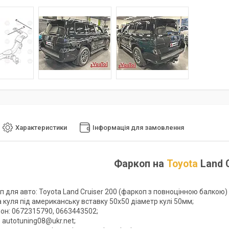
Характеристики
Інформація для замовлення
Фаркоп на
Toyota
Land C
 для авто: Toyota Land Cruiser 200 (фаркоп з повноцінною балкою) 
 куля під американську вставку 50х50 діаметр кулі 50мм;
он: 0672315790, 0663443502;
: autotuning08@ukr.net;