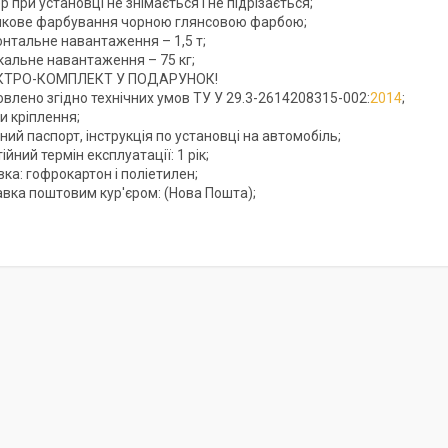
 при установці не знімається і не підрізається;
кове фарбування чорною глянсовою фарбою;
онтальне навантаження – 1,5 т;
кальне навантаження – 75 кг;
КТРО-КОМПЛЕКТ У ПОДАРУНОК!
влено згідно технічних умов ТУ У 29.3-2614208315-002:
2014
;
и кріплення;
ний паспорт, інструкція по установці на автомобіль;
ійний термін експлуатації: 1 рік;
ка: гофрокартон і поліетилен;
авка поштовим кур'єром: (Нова Пошта);