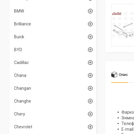
BMW
Brilliance
Buick
BYD
Cadillac
Опис
Chana
Changan
Changhe
Фаркоп
Chery
Знімна
Телеф
Chevrolet
Е-mail