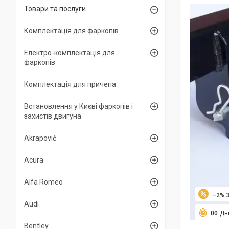
Товари та послуги
Комплектація для фаркопів
Електро-комплектація для
фаркопів
Комплектація для причепа
Встановлення у Києві фаркопів і
захистів двигуна
Akrapovič
Acura
Alfa Romeo
–2%
Audi
0
0
Дн
Bentley